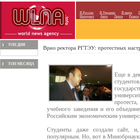
В России
В Украине
В мире
Интернет
Авто
Лента
Разное
ТОП ДНЯ
Врио ректора РГТЭУ: протестных наст
ТОП МЕСЯЦА
Еще в дек
студентов
государс
университ
протест
учебного заведения и его объедин
Российским экономическим универс
Студенты даже создали сайт, и
популярным. Но, вот в Минобрнауки