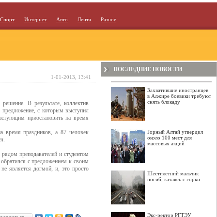
Спорт
Интернет
Авто
Лента
Разное
ПОСЛЕДНИЕ НОВОСТИ
1-01-2013, 13:41
Захватившие иностранцев
в Алжире боевики требуют
снять блокаду
решение. В результате, коллектив
л предложение, с которым выступил
бастующим приостановить на время
а время праздников, а 87 человек
Горный Алтай утвердил
около 100 мест для
л.
массовых акций
 рядом преподавателей и студентом
 обратился с предложением к своим
не является догмой, и, это просто
Шестилетний мальчик
погиб, катаясь с горки
Экс-ректор РГТЭУ