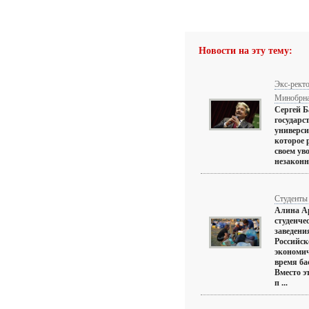
Новости на эту тему:
Экс-рект
Минобрн
Сергей Б
государс
универси
которое 
своем ув
незаконны
Студенты
Алина Ар
студенче
заведени
Российск
экономич
время ба
Вместо э
п ...