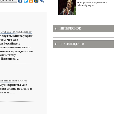
оделиться…
оспорил в суде решение
Минобрнауки
ИНТЕРЕСНОЕ
готовы к присоединению
сс-службы Минобрнауки
 том, что уже
ов Российского
РЕКОМЕНДУЕМ
оргово-экономического
готовы к присоединению
номическому
Плеханова. ...
ахватили университет
ы университета уже
водят акцию протеста и
 вуза... ...