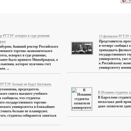
П
ор РГТЭУ оспорил в суде решение
13 филиалов РГТЭУ 
Представитель пре
ауки
в четверг сообщил о
абурин, бывший ректор Российского
тринадцать филиал
твенного торгово-экономического
государственного т
тета, оспорил в суде решение,
университета, уже 
ранее было принято Минобрнауки, о
к Российскому эко
ольнении, которое мужчина счет
университету имени 
м. ...
 РГТЭУ больше не будут бастовать
тамонова, председатель
В Испании студенты з
ского совета высшего учебного
В Барселоне студент
я сообщила, что студенты
несколько дней про
ого государственного торгово-
даже захватили здание
еского университета в ближайшее
стовать больше не планируют.
того, студенты собираются заняться