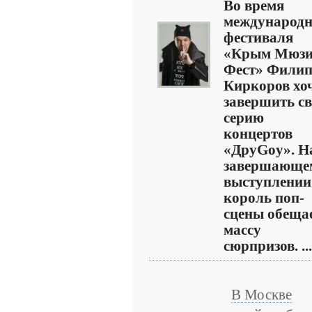
Во время
международн
фестиваля
«Крым Мюз
Фест» Фили
Киркоров хо
завершить с
серию
концертов
«ДруGoy». Н
завершающе
выступлении
король поп-
сцены обеща
массу
сюрпризов. ...
В Москве