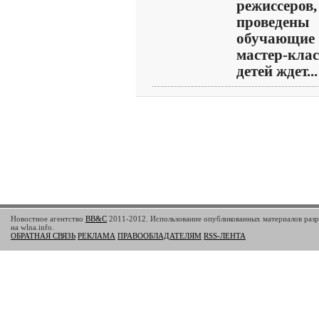
режиссеров,
проведены
обучающие
мастер-клас
детей ждет... 
Новостное агентство
BB&C
2011-2012. Использование опубликованных материалов разр
на wlna.info.
ОБРАТНАЯ СВЯЗЬ
РЕКЛАМА
ПРАВООБЛАДАТЕЛЯМ
RSS-ЛЕНТА