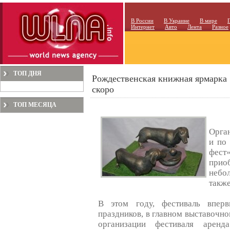
В России
В Украине
В мире
Интернет
Авто
Лента
Разное
ТОП ДНЯ
Рождественская книжная ярмарка 
скоро
ТОП МЕСЯЦА
Орга
и по
фест
прио
небо
также
В этом году, фестиваль вперв
праздников, в главном выставочно
организации фестиваля аренд