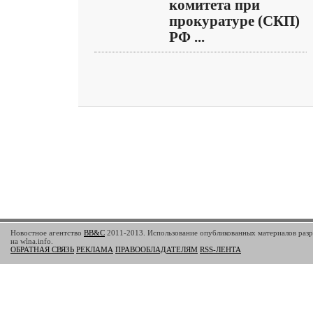
комитета при
прокуратуре (СКП)
РФ ...
Новостное агентство
BB&C
2011-2013. Использование опубликованных материалов разр
на wlna.info.
ОБРАТНАЯ СВЯЗЬ
РЕКЛАМА
ПРАВООБЛАДАТЕЛЯМ
RSS-ЛЕНТА