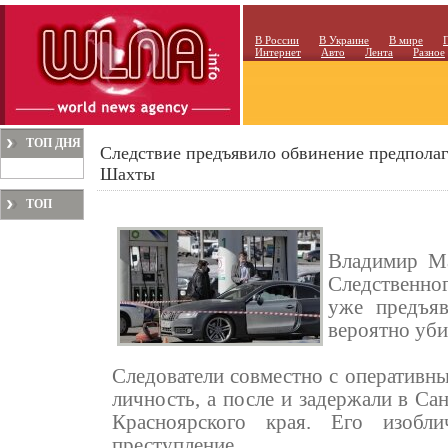
В России
В Украине
В мире
Интернет
Авто
Лента
Разное
ТОП ДНЯ
Следствие предъявило обвинение предполаг
Шахты
ТОП
МЕСЯЦА
Владимир Ма
Следственног
уже предъяв
вероятно уби
Следователи совместно с оператив
личность, а после и задержали в Са
Красноярского края. Его изоб
преступление.