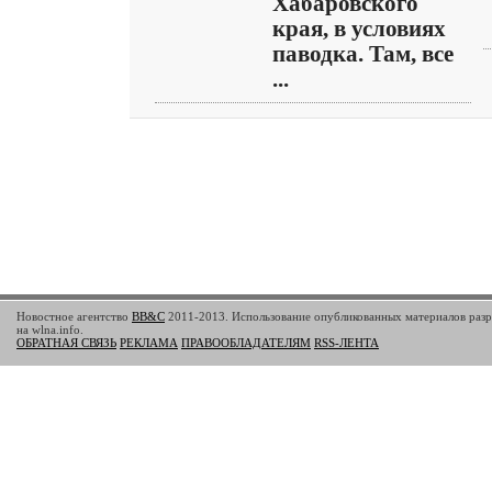
Хабаровского
края, в условиях
паводка. Там, все
...
Новостное агентство
BB&C
2011-2013. Использование опубликованных материалов разр
на wlna.info.
ОБРАТНАЯ СВЯЗЬ
РЕКЛАМА
ПРАВООБЛАДАТЕЛЯМ
RSS-ЛЕНТА