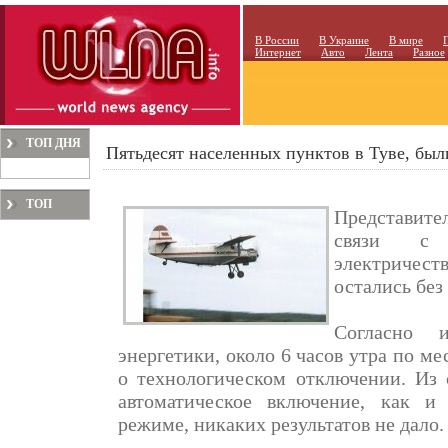
В России
В Украине
В мире
Интернет
Авто
Лента
Разное
ТОП ДНЯ
Пятьдесят населенных пунктов в Туве, были
ТОП
Представите
МЕСЯЦА
связи с т
электричест
остались без 
Согласно 
энергетики, около 6 часов утра по м
о технологическом отключении. Из 
автоматическое включение, как и
режиме, никаких результатов не дало.