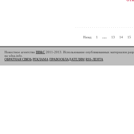
...
Назад
1
13
14
15
наме
нала
Новостное агентство
BB&C
2011-2013. Использование опубликованных материалов разр
книг
на wlna.info.
друг
ОБРАТНАЯ СВЯЗЬ
РЕКЛАМА
ПРАВООБЛАДАТЕЛЯМ
RSS-ЛЕНТА