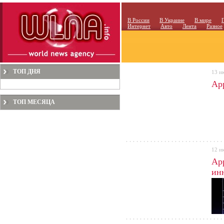
В России
В Украине
В мире
Интернет
Авто
Лента
Разное
ТОП ДНЯ
13 и
Ap
ТОП МЕСЯЦА
12 и
Ap
ин
През
разр