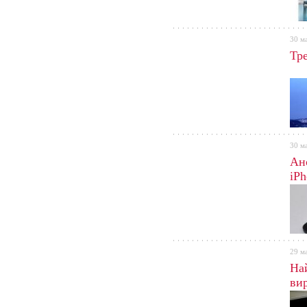
30 м
Тр
можн
комп
ими.
30 м
Ан
iPh
двух
пров
29 м
На
ви
это 
4 дю