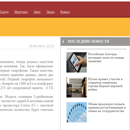
Спорт
Интернет
Авто
Лента
Разное
ПОСЛЕДНИЕ НОВОСТИ
19-04-2013, 22:51
Российские блогеры
начинают жить по новым
правилам
ованием, теперь решила запустить
ая компания. Так, было официально
 первые смартфоны. Также известна,
лачное хранение данных, иметь два
roid. Первый смартфон начального
Путин примет участие в
открытии памятника
р, батарею на 1300 мАч и платформу
героям Первой мировой
 215 мб оперативной памяти , 4 ГБ
войны
num. Модель оснащена 5-дюймовым
в частности задней 8-мегапиксельной
Обама предложил помыть
о процессора Cortex-A5 с тактовой
машины республиканцам в
ктически полностью будет отвечать
обмен на сотрудничество