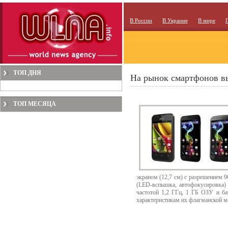
В России
В Украине
В мире
ТОП ДНЯ
На рынок смартфонов вы
ТОП МЕСЯЦА
экраном (12,7 см) с разрешением 9
(LED-вспышка, автофокусировка) и
частотой 1,2 ГГц, 1 ГБ ОЗУ и ба
характеристикам их флагманской мо