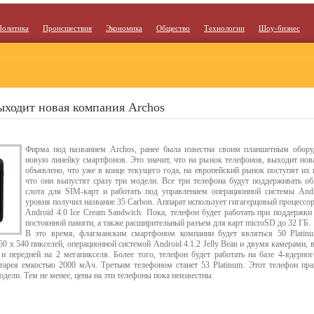
Политика
Происшествия
Экономика
Общество
Технологии
Шоу-бизнес
ходит новая компания Archos
Фирма под названием Archos, ранее была известна своим планшетным оборуд
новую линейку смартфонов. Это значит, что на рынок телефонов, выходит нов
объявлено, что уже в конце текущего года, на европейский рынок поступят их
что они выпустят сразу три модели. Все три телефона будут поддерживать об
слота для SIM-карт и работать под управлением операционной системы And
уровня получил название 35 Carbon. Аппарат использует гигагерцовый процессо
Android 4.0 Ice Cream Sandwich. Пока, телефон будет работать при поддержки
постоянной памяти, а также расширительный разъем для карт microSD до 32 ГБ.
В это время, флагманским смартфоном компании будет являться 50 Plati
60 x 540 пикселей, операционной системой Android 4.1.2 Jelly Bean и двумя камерами, 
 передней на 2 мегапикселя. Более того, телефон будет работать на базе 4-ядерног
тарея емкостью 2000 мАч. Третьим телефоном станет 53 Platinum. Этот телефон пра
дели. Тем не менее, цены на эти телефоны пока неизвестны.