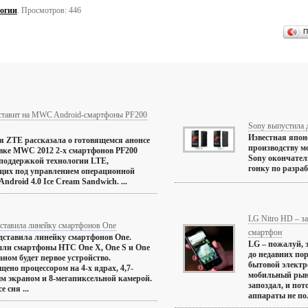
огии
. Просмотров: 446
П
ставит на MWC Android-смартфоны PF200
Sony выпустила 
Известная япон
 ZTE рассказала о готовящемся анонсе
производству м
вке MWC 2012 2-х смартфонов PF200
Sony окончател
 поддержкой технологии LTE,
гонку по разраб
щих под управлением операционной
ndroid 4.0 Ice Cream Sandwich. ...
LG Nitro HD – з
ставила линейку смартфонов One
смартфон
ставила линейку смартфонов One.
LG – пожалуй, 
шли смартфоны HTC One X, One S и One
до недавних по
аном будет первое устройство.
бытовой электр
щено процессором на 4-х ядрах, 4,7-
мобильный рын
 экраном и 8-мегапиксельной камерой.
запоздал, и пот
е сня ...
аппараты не пол