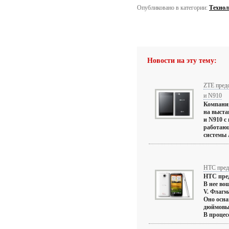
Опубликовано в категории:
Технол
Новости на эту тему:
ZTE пред
и N910
Компания
на выста
и N910 с
работаю
системы A
HTC пред
HTC пред
В нее во
V. Флагм
Оно осна
дюймовым
В процесс