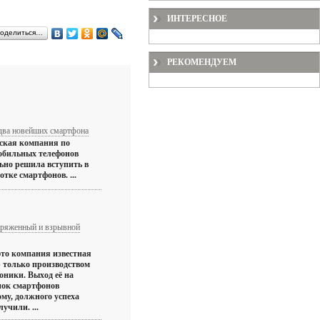
ИНТЕРЕСНОЕ
оделиться…
РЕКОМЕНДУЕМ
два новейших смартфона
ская компания по
обильных телефонов
ьно решила вступить в
отке смартфонов. ...
аряженный и взрывной
это компания известная
р только производством
оники. Выход её на
ок смартфонов
ому, должного успеха
учили. ...