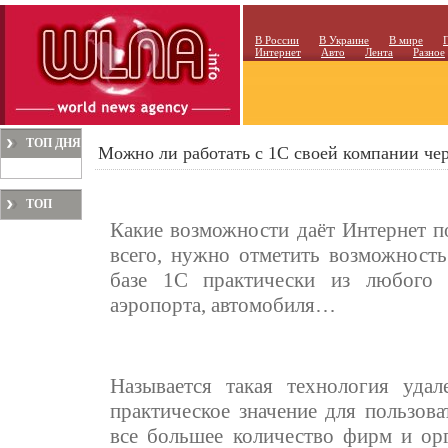
В России
В Украине
В мире
Интернет
Авто
Лента
Разное
ТОП ДНЯ
Можно ли работать с 1С своей компании че
ТОП
Какие возможности даёт Интернет 
МЕСЯЦА
всего, нужно отметить возможност
базе 1С практически из любого м
аэропорта, автомобиля…
Называется такая технология уда
практическое значение для пользов
все большее количество фирм и орг