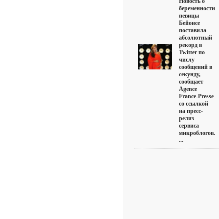
Новость о
беременности
певицы
Бейонсе
поставила
абсолютный
рекорд в
Twitter по
числу
сообщений в
секунду,
сообщает
Agence
France-Presse
со ссылкой
на пресс-
релиз
сервиса
микроблогов.
...