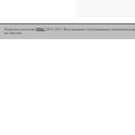
Новостное агентство
BB&C
2011-2012. Использование опубликованных материалов разр
на wlna.info.