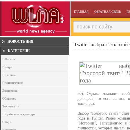
ГЛАВНАЯ
ОБРАТНАЯ СВЯЗЬ
Р
НОВОСТЬ ДНЯ
Twitter выбрал "золотой 
КАТЕГОРИИ
В России
В мире
Политика
Происшествия
Экономика
50). Однако компания сооб
долларов, то есть запись, 
Общество
тысяч раз.
Технологии
Выбор "золотого твита" стал
Шоу-бизнес и культура
года в Twitter. Ранее комп
Спорт
"Истории", запущенную в н
личностей, которые начали в
Интернет