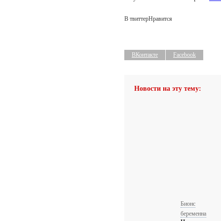
В твиттер
Нравится
ВКонтакте
Facebook
Новости на эту тему:
Бионс
беременна