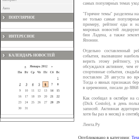
самых популярных темах уход
Авто
"Горячие темы" разделены на
ПОПУЛЯРНОЕ
не только самые популярны
примеру, рейтинг еды и н
мировых новостей лидируют
бин Ладена, а также земл
ИНТЕРЕСНОЕ
Японии.
Отдельно составленный ре
КАЛЕНДАРЬ НОВОСТЕЙ
события, вызвавшие наибол
верить этому рейтингу, у
обсуждался активнее, чем е
«
Январь 2012 »
спортивные события, свадьб
Пн
Вт
Ср
Чт
Пт
Сб
Вс
поставлен 28 августа во в
1
Тогда о явных признаках бе
2
3
4
5
6
7
8
в церемонии, писали до 8868
9
10
11
12
13
14
15
16
17
18
19
20
21
22
Как сообщал в октябре на с
23
24
25
26
27
28
29
(Dick Costolo), в день пол
записей. Активная аудитория
30
31
хотя бы раз в месяц) в сентя
Лента.Ру
Опубликовано в категории:
Тех