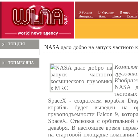
В России
В Украине
В мире
Интернет
Авто
Лента
Разное
ТОП ДНЯ
NASA дало добро на запуск частного 
ТОП МЕСЯЦА
Компью
грузовик
Изображ
NASA да
тестовы
SpaceX - создателем корабля Dra
корабль будет выведен на ор
грузоподъемности Falcon 9, котор
SpaceX. Стыковка с орбитальной 
декабря. В настоящее время перва
на стартовой площадке компании 