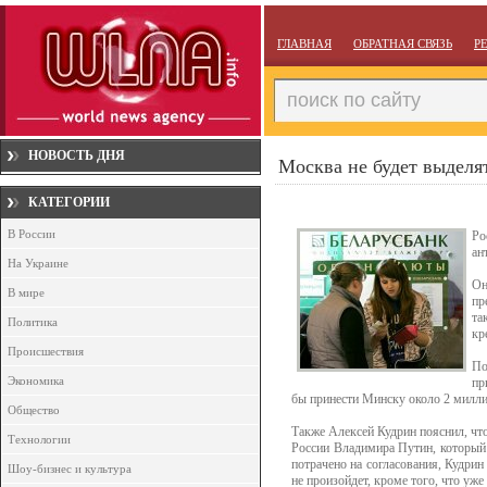
ГЛАВНАЯ
ОБРАТНАЯ СВЯЗЬ
Р
НОВОСТЬ ДНЯ
Москва не будет выделя
КАТЕГОРИИ
В России
Ро
ан
На Украине
Он
В мире
пр
та
Политика
кр
Происшествия
По
Экономика
пр
бы принести Минску около 2 милли
Общество
Также Алексей Кудрин пояснил, что
Технологии
России Владимира Путин, который 
потрачено на согласования, Кудрин
Шоу-бизнес и культура
не произойдет, кроме того, что уже