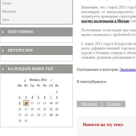
Спорт
Напомним, что с марта 2011 года 
Интернет
миллиардов от контролируемого 
потребуется проведение структурн
Авто
кредит наличными в Москве
ста
Получившая за последние два года
ПОПУЛЯРНОЕ
время столкнулась с проблемой ос
С марта 2011 года в Белоруссии н
роста дефицита внешней торговли
ИНТЕРЕСНОЕ
курсов и большие очереди в обмен
плавание, разрешив девальвацию в
КАЛЕНДАРЬ НОВОСТЕЙ
Опубликовано в категории:
Экономик
«
Январь 2012 »
В твиттер
Нравится
Пн
Вт
Ср
Чт
Пт
Сб
Вс
1
2
3
4
5
6
7
8
9
10
11
12
13
14
15
ВКонтакте
Facebook
16
17
18
19
20
21
22
23
24
25
26
27
28
29
30
31
Новости на эту тему: