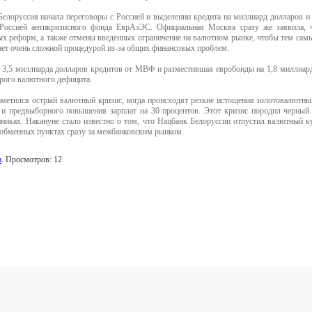
Белоруссия начала переговоры с Россией и выделении кредита на миллиард долларов 
Россией антикризисного фонда ЕврАзЭС. Официальная Москва сразу же заявила, 
ых реформ, а также отмены введенных ограничение на валютном рынке, чтобы тем самы
нет очень сложной процедурой из-за общих финансовых проблем.
 3,5 миллиарда долларов кредитов от МВФ и разместившая евробонды на 1,8 миллиард
трого валютного дефицита.
аметился острый валютный кризис, когда происходят резкие истощения золотовалютных
 и предвыборного повышения зарплат на 30 процентов. Этот кризис породил черный
никах. Накануне стало известно о том, что Нацбанк Белоруссии отпустил валютный к
 обменных пунктах сразу за межбанковским рынком.
а
. Просмотров: 12