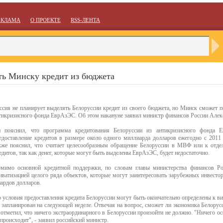
ЕКЛАМА
О ПРОЕКТЕ
RSS-ЛЕНТА
ть Минску кредит из бюджета
ссия не планирует выделять Белоруссии кредит из своего бюджета, но Минск сможет п
тикризисного фонда ЕврАзЭС. Об этом накануне заявил министр финансов России Алек
 пояснил, что программа кредитования Белоруссии из антикризисного фонда
едоставление кредитов в размере около одного миллиарда долларов ежегодно с 2011
кже пояснил, что считает целесообразным обращение Белоруссии в МВФ или к отде
едитов, так как денег, которые могут быть выделены ЕврАзЭС, будет недостаточно.
мимо основной кредитной поддержки, по словам главы министерства финансов Рос
иватизацией целого ряда объектов, которые могут заинтересовать зарубежных инвесто
ардов долларов.
 условия предоставления кредита Белоруссии могут быть окончательно определены к ви
запланирован на следующей неделе. Отвечая на вопрос, сможет ли экономика Белорусс
 отметил, что ничего экстраординарного в Белоруссии произойти не должно. "Ничего ос
 происходит", - заявил российский министр.