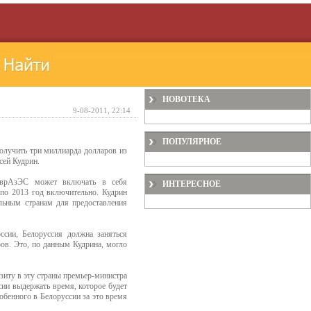
НОВОТЕКА
9-08-2011, 22:14
ПОПУЛЯРНОЕ
олучить три миллиарда долларов из
сей Кудрин.
 ЕврАзЭС может включать в себя
ИНТЕРЕСНОЕ
 по 2013 год включительно. Кудрин
льным странам для предоставления
сии, Белоруссия должна заняться
ров. Это, по данным Кудрина, могло
зиту в эту страны премьер-министра
ии выдержать время, которое будет
обенного в Белоруссии за это время