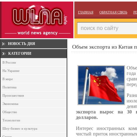
ГЛАВНАЯ
ОБРАТНАЯ СВЯЗЬ
Р
НОВОСТЬ ДНЯ
Объем экспорта из Китая 
КАТЕГОРИИ
В России
Объе
На Украине
год
срав
В мире
пере
Политика
Разн
Происшествия
июле
Экономика
дев
экспорта вырос на 30 
Общество
долларов.
Технологии
Интерес иностранных ком
Шоу-бизнес и культура
чистый приток иностранных 
Спорт