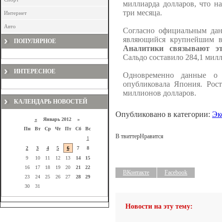
миллиарда долларов, что н
три месяца.
Интернет
Авто
Согласно официальным дан
являющийся крупнейшим в 
ПОПУЛЯРНОЕ
Аналитики связывают э
Сальдо составило 284,1 милл
ИНТЕРЕСНОЕ
Одновременно данные о 
опубликовала Япония. Рост
миллионов долларов.
КАЛЕНДАРЬ НОВОСТЕЙ
Опубликовано в категории:
Эк
«
Январь 2012 »
Пн
Вт
Ср
Чт
Пт
Сб
Вс
В твиттер
Нравится
1
2
3
4
5
6
7
8
9
10
11
12
13
14
15
16
17
18
19
20
21
22
ВКонтакте
Facebook
23
24
25
26
27
28
29
30
31
Новости на эту тему: