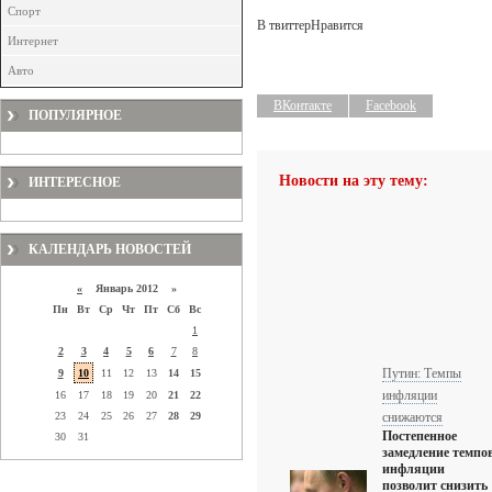
Спорт
В твиттер
Нравится
Интернет
Авто
ВКонтакте
Facebook
ПОПУЛЯРНОЕ
Новости на эту тему:
ИНТЕРЕСНОЕ
КАЛЕНДАРЬ НОВОСТЕЙ
«
Январь 2012 »
Пн
Вт
Ср
Чт
Пт
Сб
Вс
1
2
3
4
5
6
7
8
Путин: Темпы
9
10
11
12
13
14
15
инфляции
16
17
18
19
20
21
22
23
24
25
26
27
28
29
снижаются
Постепенное
30
31
замедление темпо
инфляции
позволит снизить