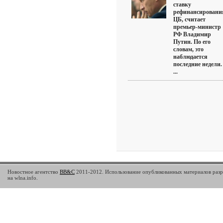
ставку
рефинансировани
ЦБ, считает
премьер-министр
РФ Владимир
Путин. По его
словам, это
наблюдается
последние недели.
...
Новостное агентство
BB&C
2011-2012. Использование опубликованных материалов разр
на wlna.info.