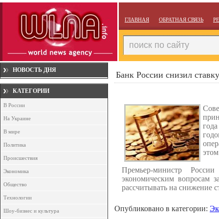
ГЛАВНАЯ
ОБРАТНАЯ СВЯЗЬ
Р
НОВОСТЬ ДНЯ
Банк России снизил ставк
КАТЕГОРИИ
В России
Сов
прин
На Украине
года
В мире
год
опе
Политика
этом
Происшествия
Премьер-министр Росс
Экономика
экономическим вопросам з
Общество
рассчитывать на снижение 
Технологии
Опубликовано в категории:
Эк
Шоу-бизнес и культура