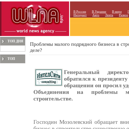
В России
В Украине
В мире
Интернет
Авто
Лента
Разное
ТОП ДНЯ
Проблемы малого подрядного бизнеса в стр
деле?
ТОП
МЕСЯЦА
Генеральный дирек
обратился к президент
обращении он просил уд
Объединения на проблемы ма
строительстве.
Господин Мозолевский обращает вни
бизнес в строительстве существенно о