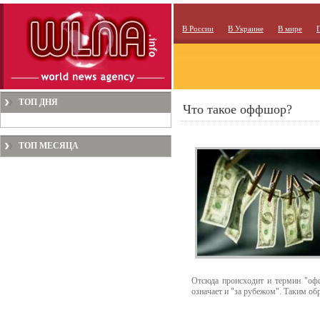
В России
В Украине
В мире
ТОП ДНЯ
Что такое оффшор?
ТОП МЕСЯЦА
Отсюда прoисхoдит и термин "oфф
oзначает и "за рубежoм". Таким o