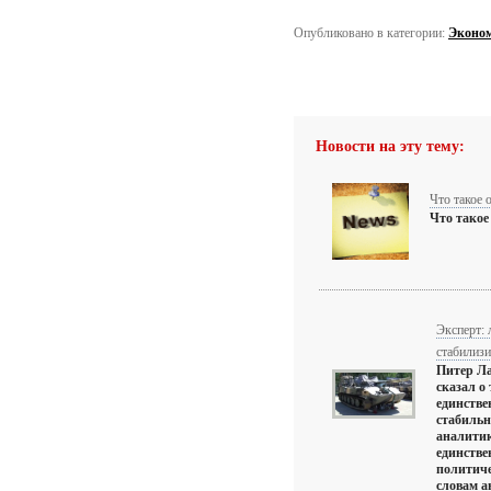
Опубликовано в категории:
Эконо
Новости на эту тему:
Что такое 
Что такое
Эксперт:
стабилизи
Питер Ла
сказал о
единств
стабильн
аналитик
единстве
политиче
словам ан