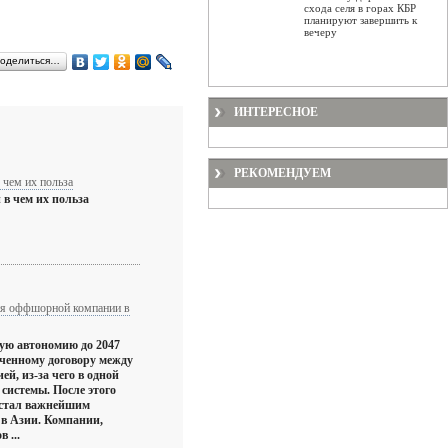
схода селя в горах КБР
планируют завершить к
вечеру
оделиться…
ИНТЕРЕСНОЕ
РЕКОМЕНДУЕМ
 чем их польза
в чем их польза
я оффшорной компании в
ую автономию до 2047
юченному договору между
й, из-за чего в одной
 системы. После этого
 стал важнейшим
в Азии. Компании,
 ...