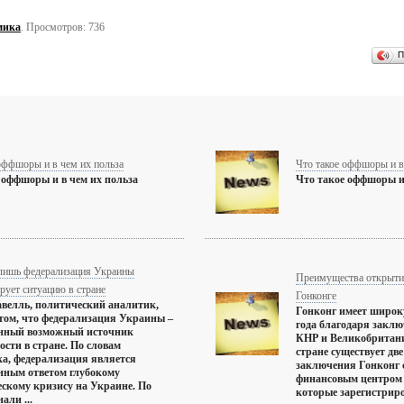
мика
. Просмотров: 736
П
оффшоры и в чем их польза
Что такое оффшоры и в
 оффшоры и в чем их польза
Что такое оффшоры и 
 лишь федерализация Украины
Преимущества открыти
рует ситуацию в стране
Гонконге
велль, политический аналитик,
Гонконг имеет широк
 том, что федерализация Украины –
года благодаря закл
енный возможный источник
КНР и Великобритание
ости в стране. По словам
стране существует две
а, федерализация является
заключения Гонконг
нным ответом глубокому
финансовым центром 
скому кризису на Украине. По
которые зарегистриров
али ...