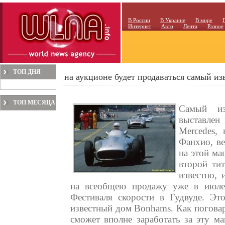
В России
В Украине
В мире
Интернет
Авто
Лента
Разное
ТОП ДНЯ
на аукционе будет продаваться самый и
ТОП МЕСЯЦА
Самый из
выставлен
Mercedes,
Фанхио, в
на этой м
второй ти
известно, 
на всеобщею продажу уже в июле 
Фестиваля скорости в Гудвуде. Эт
известный дом Bonhams. Как погова
сможет вполне заработать за эту м