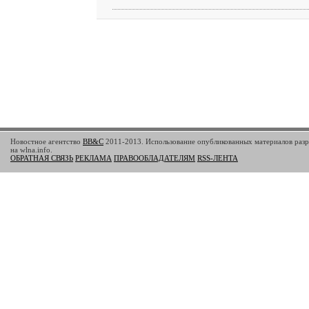
Новостное агентство
BB&C
2011-2013. Использование опубликованных материалов разр
на wlna.info.
ОБРАТНАЯ СВЯЗЬ
РЕКЛАМА
ПРАВООБЛАДАТЕЛЯМ
RSS-ЛЕНТА