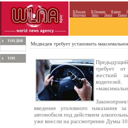
В России
В Украине
В мире
Интернет
Авто
Лента
Разное
ТОП ДНЯ
Медведев требует установить максимальное
ТОП
Предыдущий
МЕСЯЦА
требует от
жесткий з
водителей
«максимально
Законопро
введение уголовного наказания з
автомобиля под действием алкогольны
уже внесли на рассмотрение Думы 10 