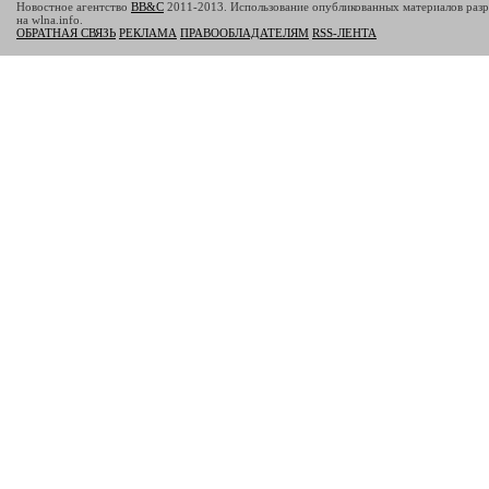
Новостное агентство
BB&C
2011-2013. Использование опубликованных материалов разр
на wlna.info.
ОБРАТНАЯ СВЯЗЬ
РЕКЛАМА
ПРАВООБЛАДАТЕЛЯМ
RSS-ЛЕНТА