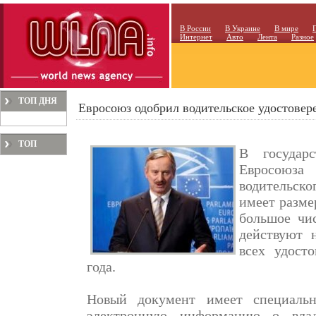
В России
В Украине
В мире
Интернет
Авто
Лента
Разное
ТОП ДНЯ
Евросоюз одобрил водительское удостовер
ТОП
В государс
МЕСЯЦА
Евросоюз
водительско
имеет разме
большое чис
действуют 
всех удост
года.
Новый документ имеет специальн
электронную информацию о влад