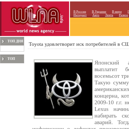
В России
В Украине
В мире
Интернет
Авто
Лента
Разное
ТОП ДНЯ
Toyota удовлетворит иск потребителей в С
ТОП
Японский а
МЕСЯЦА
выплатит б
восемьсот тр
Такую сумму
американс
концерна, ко
2009-10 г.г.
Lexus начин
набирать ск
аварий. Тог
информации о дефектах производст