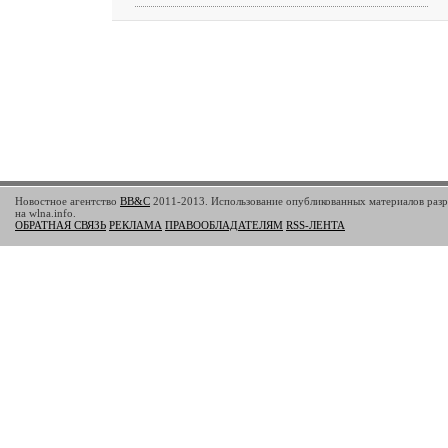
Новостное агентство
BB&C
2011-2013. Использование опубликованных материалов разр
на wlna.info.
ОБРАТНАЯ СВЯЗЬ
РЕКЛАМА
ПРАВООБЛАДАТЕЛЯМ
RSS-ЛЕНТА