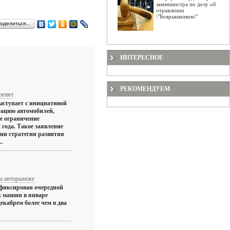
замминистра по делу об
отравлении
\"Боярышником\"
оделиться…
ИНТЕРЕСНОЕ
РЕКОМЕНДУЕМ
ренят
ыступает с инициативой
тацию автомобилей,
ое ограничение
2 года. Такое заявление
сии стратегии развития
.
а авторыноке
фиксирован очередной
х машин в январе
екабрем более чем в два