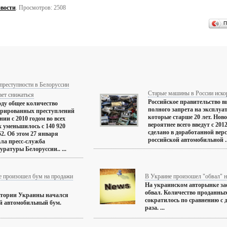
вости
. Просмотров: 2508
П
преступности в Белоруссии
Старые машины в России иско
ет снижаться
Российское правительство в
оду общее количество
полного запрета на эксплуа
трированных преступлений
которые старше 20 лет. Нов
нии с 2010 годом во всех
вероятнее всего введут с 201
х уменьшилось с 140 920
сделано в доработанной вер
52. Об этом 27 января
российской автомобильной ..
ала пресс-служба
ратуры Белоруссии.. ...
е произошел бум на продажи
В Украине произошел "обвал" н
На украинском авторынке за
обвал. Количество проданны
итории Украины начался
сократилось по сравнению с д
й автомобильный бум.
раза. ...