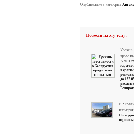
Опубликовано в категории:
Автоно
Новости на эту тему:
Уровень 
продолжа
В 2011 г
зарегис
в сравне
региона
до 132 0
рассказ
Генпроку
В Украин
иномарок
На терр
огромны