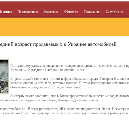
Политика
Происшествия
Экономика
Общество
Технологии
Шоу-бизнес
едний возраст продаваемых в Украине автомобилей
Согласно результатам проведенного исследования, диапазон среднего возраста 
Украины – не младше 11 лет, но и не старше 18 лет.
В пресс-службе отмечают, что эти цифры обозначают средний возраст б.у. авто 
которые старше, а есть и те, которые моложе. В этом исследовании использов
объявлений о продаже на 2012 год автомобилей.
Эксперты также сообщили, что в Киеве продается больше всего молодых автомо
мобили являются лидерами в Запорожье, Донецке и Днепропетровске.
находится Волынь. В этом регионе средний возраст машин достигает 18 лет. Несмотря н
 Украине это 15 лет, эксперты прогнозируют, что стоит ждать омоложения рынка уже в