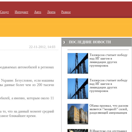
Спорт
Интернет
Авто
Лента
Разное
ПОСЛЕДНИЕ НОВОСТИ
22-11-2012, 14:03
Тиллерсон считает победу
над ИГ шагом в
ликвидации других
группировок
продаваемых автомобилей в регионах
в Украине. Безусловно, если машины
Тиллерсон считает победу
над ИГ шагом в
аны данные более чем из 200 тысячи
ликвидации других
группировок
билей, а именно, которым около 11
Обама признал, что расизм
является \"мощной\" силой,
а то, что на данный момент средний
разделяющей американцев
 самое ближайшее время.
В Иркутске суд отстранил