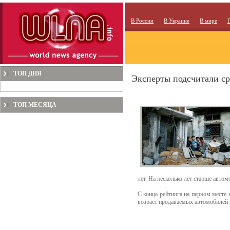
В России
В Украине
В мире
ТОП ДНЯ
Эксперты подсчитали ср
ТОП МЕСЯЦА
лет. На несколько лет старше авто
С конца рейтинга на первом месте 
возраст продаваемых автомобилей в