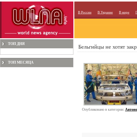
В России
В Украине
В мире
ТОП ДНЯ
Бельгийцы не хотят закр
ТОП МЕСЯЦА
Опубликовано в категории:
Автоно