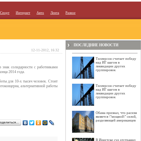
Спорт
Интернет
Авто
Лента
Разное
ПОСЛЕДНИЕ НОВОСТИ
12-11-2012, 16:32
Тиллерсон считает победу
над ИГ шагом в
ликвидации других
 знак солидарности с работниками
группировок
онца 2014 года.
боты для 10-х тысяч человек. Стоит
втоконцерна, альтернативной работы
Тиллерсон считает победу
над ИГ шагом в
ликвидации других
группировок
Обама признал, что расизм
является \"мощной\" силой,
разделяющей американцев
оделиться…
В Иркутске суд отстранил