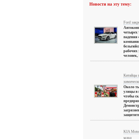
Новости на эту тему:
Ford закр
Автоконц
четырех 
падения 
компания
бельгийс
рабочих 
человек, 
Китайцы 
химическо
Около т
улицы в 
чтобы ск
предприя
Демонст
загрязне
защитить
KIA Motor
млрд