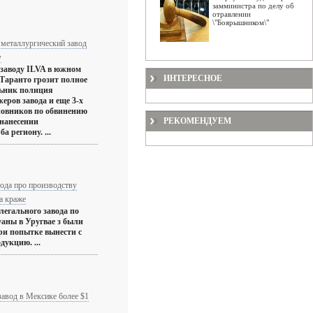
замминистра по делу об
отравлении
\"Боярышником\"
металлургический завод
у
заводу ILVA в южном
ИНТЕРЕСНОЕ
Таранто грозит полное
льник полиция
еров завода и еще 3-х
новников по обвинению
РЕКОМЕНДУЕМ
 нанесении
а региону. ...
вода про производству
а краже
легального завода по
аны в Уругвае з были
ри попытке вынести с
дукцию. ...
завод в Мексике более $1