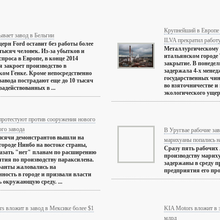
Крупнейший в Европе 
ывает завод в Бельгии
ILVA прекратил работ
ерн Ford оставит без работы более
Металлургическому 
тысяч человек. Из-за убытков и
итальянском городе 
спроса в Европе, в конце 2014
закрытие. В понеде
 закроет производство в
задержала 4-х менедж
ком Генке. Кроме непосредственно
государственных чи
завода пострадают еще до 10 тысяч
во взяточничестве и
задействованных в ...
экологического ущерб
протестуют против сооружения нового
го завода
В Уругвае рабочие за
ысячи демонстрантов вышли на
марихуаны попались н
городе Нинбо на востоке страны,
Сразу пять рабочих 
азать "нет" планам по расширению
производству мариху
тия по производству параксилена.
задержаны в среду п
ранты жаловались на
предприятия его про
нность в городе и призвали власти
 окружающую среду. ...
s вложит в завод в Мексике более $1
KIA Motors вложит в 
млрд