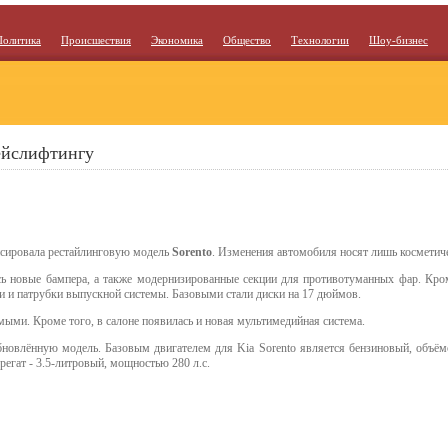
Политика
Происшествия
Экономика
Общество
Технологии
Шоу-бизнес
фейслифтингу
сировала рестайлинговую модель
Sorento
. Изменения автомобиля носят лишь косметиче
сь новые бампера, а также модернизированные секции для противотуманных фар. Кром
ри и патрубки выпускной системы. Базовыми стали диски на 17 дюймов.
мыми. Кроме того, в салоне появилась и новая мультимедийная система.
влённую модель. Базовым двигателем для Kia Sorento является бензиновый, объёмо
регат - 3.5-литровый, мощностью 280 л.с.