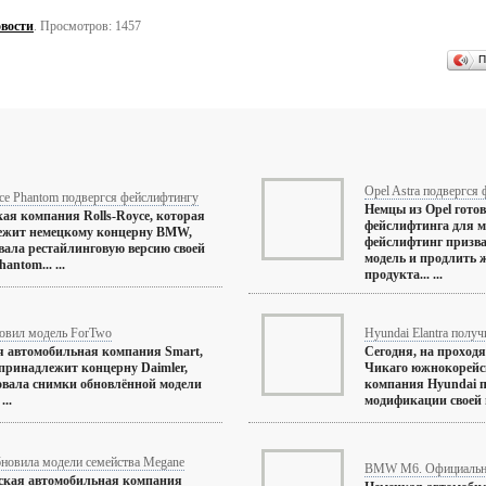
вости
. Просмотров: 1457
П
Opel Astra подвергся
ce Phantom подвергся фейслифтингу
Немцы из Opel гото
ая компания Rolls-Royce, которая
фейслифтинга для м
ежит немецкому концерну BMW,
фейслифтинг призва
вала рестайлинговую версию своей
модель и продлить
antom... ...
продукта... ...
новил модель ForTwo
Hyundai Elantra полу
 автомобильная компания Smart,
Сегодня, на проход
принадлежит концерну Daimler,
Чикаго южнокорейс
вала снимки обновлённой модели
компания Hyundai п
...
модификации своей мо
бновила модели семейства Megane
BMW M6. Официаль
ская автомобильная компания