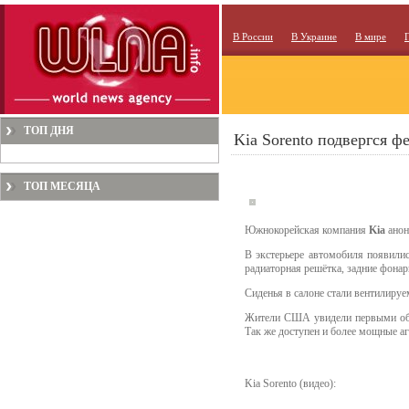
В России
В Украине
В мире
ТОП ДНЯ
Kia Sorento подвергся 
ТОП МЕСЯЦА
Южнокорейская компания
Kia
анон
В экстерьере автомобиля появили
радиаторная решётка, задние фона
Сиденья в салоне стали вентилируе
Жители США увидели первыми обно
Так же доступен и более мощные аг
Kia Sorento (видео):