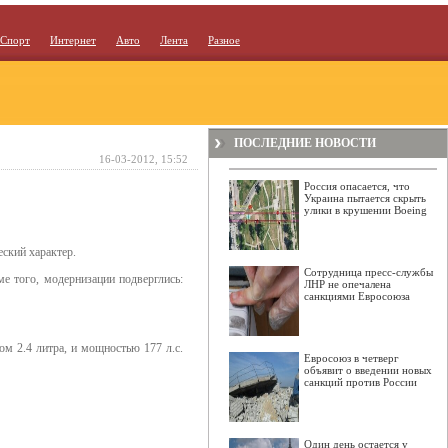
Спорт
Интернет
Авто
Лента
Разное
ПОСЛЕДНИЕ НОВОСТИ
16-03-2012, 15:52
Россия опасается, что
Украина пытается скрыть
улики в крушении Boeing
ский характер.
Сотрудница пресс-службы
е того, модернизации подверглись:
ЛНР не опечалена
санкциями Евросоюза
м 2.4 литра, и мощностью 177 л.с.
Евросоюз в четверг
объявит о введении новых
санкций против России
Один день остается у