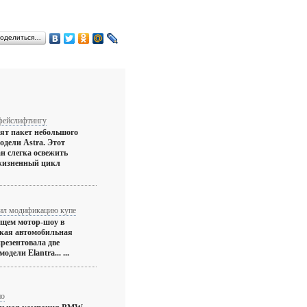
оделиться…
 фейслифтингу
вят пакет небольшого
одели Astra. Этот
н слегка освежить
 жизненный цикл
чил модификацию купе
ящем мотор-шоу в
кая автомобильная
резентовала две
дели Elantra... ...
но