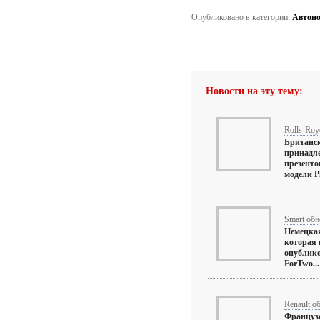
Опубликовано в категории:
Автоно
Новости на эту тему:
Rolls-Roy
Британск
принадл
презенто
модели Ph
Smart об
Немецкая
которая 
опублико
ForTwo... 
Renault о
Француз