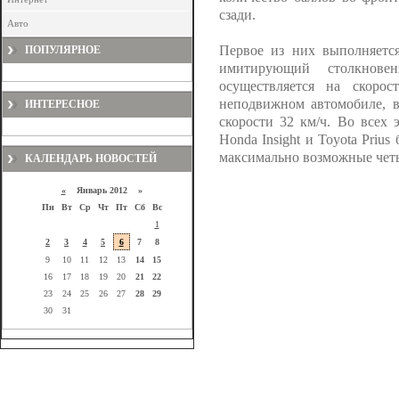
сзади.
Авто
Первое из них выполняется
ПОПУЛЯРНОЕ
имитирующий столкнове
осуществляется на скоро
неподвижном автомобиле, в
ИНТЕРЕСНОЕ
скорости 32 км/ч. Во всех
Honda Insight и Toyota Priu
максимально возможные четы
КАЛЕНДАРЬ НОВОСТЕЙ
«
Январь 2012 »
Пн
Вт
Ср
Чт
Пт
Сб
Вс
1
2
3
4
5
6
7
8
9
10
11
12
13
14
15
16
17
18
19
20
21
22
23
24
25
26
27
28
29
30
31