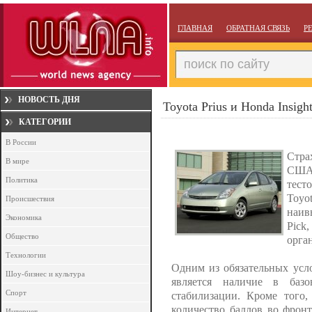
ГЛАВНАЯ
ОБРАТНАЯ СВЯЗЬ
Р
НОВОСТЬ ДНЯ
Toyota Prius и Honda Insig
КАТЕГОРИИ
В России
Стра
В мире
США 
Политика
тест
Toyo
Происшествия
наив
Экономика
Pick
Общество
орга
Технологии
Одним из обязательных усло
Шоу-бизнес и культура
является наличие в базо
Спорт
стабилизации. Кроме того
количество баллов во фрон
Интернет