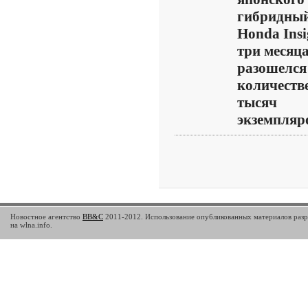
гибридны
Honda Insi
три месяц
разошелся
количеств
тысяч
экземпляров
Новостное агентство
BB&C
2011-2012. Использование опубликованных материалов разр
на wlna.info.