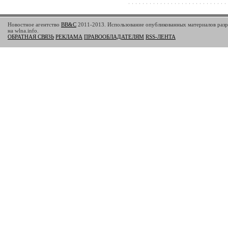
Новостное агентство
BB&C
2011-2013. Использование опубликованных материалов разр
на wlna.info.
ОБРАТНАЯ СВЯЗЬ
РЕКЛАМА
ПРАВООБЛАДАТЕЛЯМ
RSS-ЛЕНТА