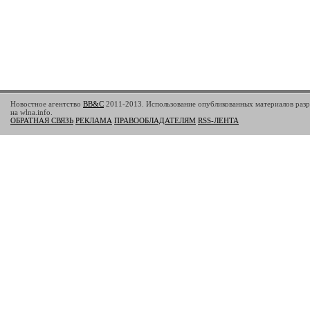
Новостное агентство
BB&C
2011-2013. Использование опубликованных материалов разр
на wlna.info.
ОБРАТНАЯ СВЯЗЬ
РЕКЛАМА
ПРАВООБЛАДАТЕЛЯМ
RSS-ЛЕНТА