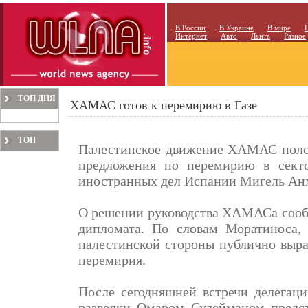
В России
В Украине
В мире
Интернет
Авто
Лента
Разное
ТОП ДНЯ
ХАМАС готов к перемирию в Газе
ТОП
Палестинское движение ХАМАС поло
МЕСЯЦА
предложения по перемирию в секто
иностранных дел Испании Мигель Ан
О решении руководства ХАМАСа сообщ
дипломата. По словам Моратиноса,
палестинской стороны публично выра
перемирия.
После сегодняшней встречи делега
разведки Омаром Сулейманом предст