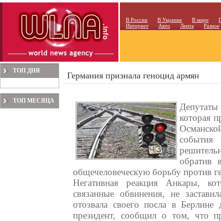
В России
В Украине
В мире
Интернет
Авто
Лента
Разное
ТОП ДНЯ
Германия признала геноцид армян
ТОП МЕСЯЦА
Депутаты 
которая п
Османско
события
решитель
обратив 
общечеловеческую борьбу против г
Негативная реакция Анкары, кот
связанные обвинения, не застави
отозвала своего посла в Берлине 
президент, сообщил о том, что п