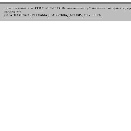
Новостное агентство
BB&C
2011-2013. Использование опубликованных материалов разр
на wlna.info.
ОБРАТНАЯ СВЯЗЬ
РЕКЛАМА
ПРАВООБЛАДАТЕЛЯМ
RSS-ЛЕНТА