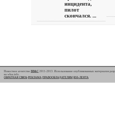
инцидента,
пилот
скончался. ...
Новостное агентство
BB&C
2011-2013. Использование опубликованных материалов разр
на wlna.info.
ОБРАТНАЯ СВЯЗЬ
РЕКЛАМА
ПРАВООБЛАДАТЕЛЯМ
RSS-ЛЕНТА