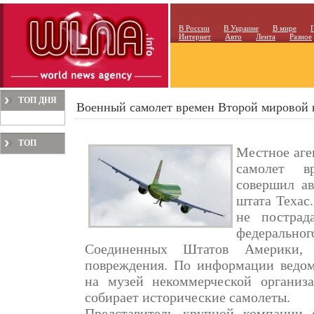
В России
В Украине
В мире
Интернет
Авто
Лента
Разное
ТОП ДНЯ
Военный самолет времен Второй мировой 
ТОП
Местное аге
МЕСЯЦА
самолет в
совершил а
штата Техас
не пострад
федеральног
Соединенных Штатов Америки, 
повреждения. По информации ведомс
на музей некоммерческой организа
собирает исторические самолеты.
Представитель крупной компании 