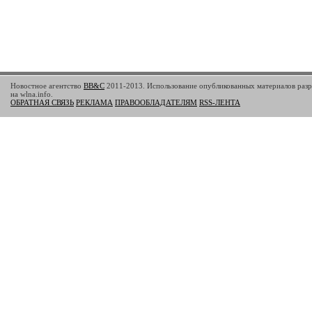
Новостное агентство
BB&C
2011-2013. Использование опубликованных материалов разр
на wlna.info.
ОБРАТНАЯ СВЯЗЬ
РЕКЛАМА
ПРАВООБЛАДАТЕЛЯМ
RSS-ЛЕНТА