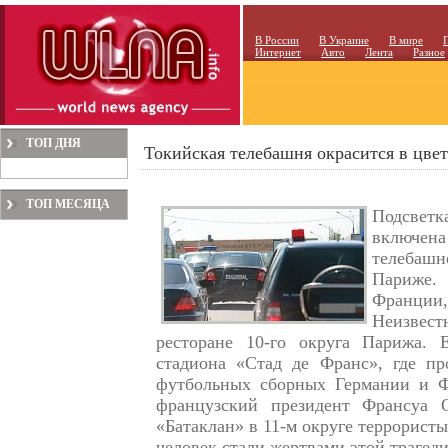
В России
В Украине
В мире
Интернет
Авто
Лента
Разное
ТОП ДНЯ
Токийская телебашня окрасится в цвет
ТОП МЕСЯЦА
Подсветк
включен
телебашн
Париже.
Франции
Неизвес
ресторане 10-го округа Парижа. 
стадиона «Стад де Франс», где пр
футбольных сборных Германии и Ф
французский президент Франсуа О
«Батаклан» в 11-м округе террористы
человек стали жертвами этой трагеди