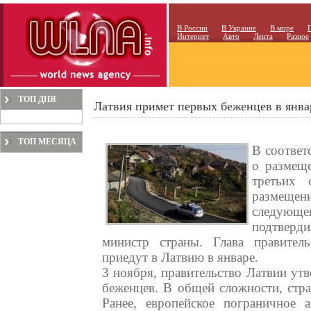
В России
В Украине
В мире
Интернет
Авто
Лента
Разное
ТОП ДНЯ
Латвия примет первых беженцев в январ
ТОП МЕСЯЦА
В соответ
о размещ
третьих 
размещен
следующе
подтверд
министр страны. Глава правител
приедут в Латвию в январе.
3 ноября, правительство Латвии ут
беженцев. В общей сложности, стра
Ранее, европейское пограничное 