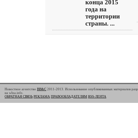
конца 2015
года на
территории
страны. ...
Новостное агентство
BB&C
2011-2013. Использование опубликованных материалов разр
на wlna.info.
ОБРАТНАЯ СВЯЗЬ
РЕКЛАМА
ПРАВООБЛАДАТЕЛЯМ
RSS-ЛЕНТА