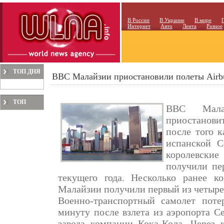
В России
В Украине
В мире
Интернет
Авто
Лента
Разное
ТОП ДНЯ
ВВС Малайзии приостановили полеты Airb
ТОП
ВВС Мала
МЕСЯЦА
приостанови
после того к
испанской С
королевские
получили пе
текущего года. Несколько ранее к
Малайзии получили первый из четырех
Военно-транспортный самолет поте
минуту после взлета из аэропорта Се
завода компании Кока-Кола. Через к