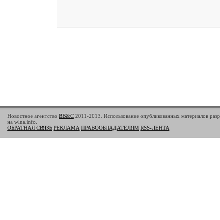
Новостное агентство
BB&C
2011-2013. Использование опубликованных материалов разр
на wlna.info.
ОБРАТНАЯ СВЯЗЬ
РЕКЛАМА
ПРАВООБЛАДАТЕЛЯМ
RSS-ЛЕНТА