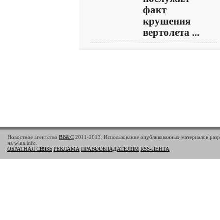
факт
крушения
вертолета ...
Новостное агентство
BB&C
2011-2013. Использование опубликованных материалов разр
на wlna.info.
ОБРАТНАЯ СВЯЗЬ
РЕКЛАМА
ПРАВООБЛАДАТЕЛЯМ
RSS-ЛЕНТА