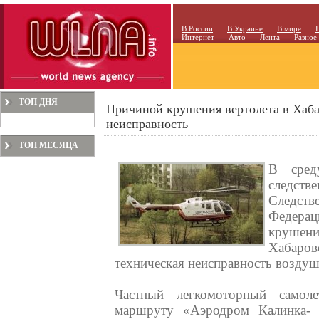
В России
В Украине
В мире
Интернет
Авто
Лента
Разное
ТОП ДНЯ
Причиной крушения вертолета в Хаба
неисправность
ТОП МЕСЯЦА
В среду
следств
Следст
Федера
крушен
Хабаро
техническая неисправность воздуш
Частный легкомоторный самол
маршруту «Аэродром Калинка- 