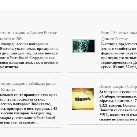
лесных пожаров на Дальнем Востоке
Более 100 лесных пожа
выросла на 20%
Дальнем Востоке
, площадь лесных пожаров на
В четверг, представи
Востоке, увеличилась примерно на
лесного хозяйства п
 и до 7. Каждый год, лесные пожары
федеральному округу,
ют в Российской Федерации как
примерно сто лесны
ьные площади леса, так и посевы и
зафиксированы на Да
ые пункты. ...
сутки. Из них, 57 про
есных пожаров в Забайкалье растет,
Лесные пожары в Сибир
 66 тыс га
За минувшие сутки п
альном сайте правительства края
в Сибири уменьшилас
ся, что за последние сутки,
образом, а именно с 1
лесных пожаров в Забайкалье,
8,321 тысячи. Однако,
ась примерно в полтора раза, с 43
Новости со ссылкой н
 5 тысячи гектаров. Каждый год,
МЧС, количество очаг
ожары уничтожают в Российской
сильно не уменьшается 
и как значительные ...