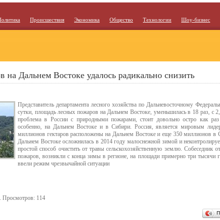
Политика
Происшествия
Экономика
Общество
Технологии
Шоу-бизнес
 на Дальнем Востоке удалось радикально снизить
Представитель департамента лесного хозяйства по Дальневосточному Федеральн
сутки, площадь лесных пожаров на Дальнем Востоке, уменьшилась в 18 раз, с 2,
проблема в России с природными пожарами, стоит довольно остро как раз
особенно, на Дальнем Востоке и в Сибири. Россия, является мировым лид
миллионов гектаров расположены на Дальнем Востоке и еще 350 миллионов в 
Дальнем Востоке осложнилась в 2014 году малоснежной зимой и неконтролиру
простой способ очистить от травы сельскохозяйственную землю. Собеседник о
пожаров, возникли с конца зимы в регионе, на площади примерно три тысячи г
ввели режим чрезвычайной ситуации
. Просмотров: 114
П