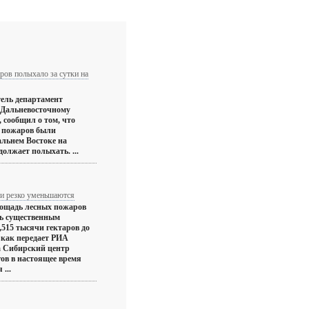
ров полыхало за сутки на
тель департамент
о Дальневосточному
 сообщил о том, что
х пожаров были
льнем Востоке на
должает полыхать. ...
и резко уменьшаются
лощадь лесных пожаров
ь существенным
7,515 тысячи гектаров до
 как передает РИА
а Сибирский центр
ов в настоящее время
...