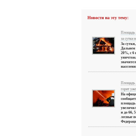
Новости на эту тему:
Площадь 
за сутки 
За сутки
Дальнем 
20%, с 6
уничтожа
значител
населенн
Площадь л
горит уже
На офици
сообщает
площадь 
увеличил
и до 66,
лесные п
Федераци