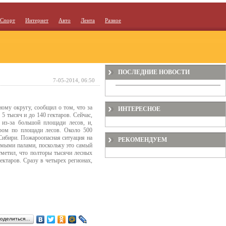
Спорт
Интернет
Авто
Лента
Разное
ПОСЛЕДНИЕ НОВОСТИ
7-05-2014, 06:50
ому округу, сообщил о том, что за
ИНТЕРЕСНОЕ
 5 тысяч и до 140 гектаров. Сейчас,
 из-за большой площади лесов, и,
ером по площади лесов. Около 500
Сибири. Пожароопасная ситуация на
РЕКОМЕНДУЕМ
емыми палами, поскольку это самый
тметил, что полторы тысячи лесных
ектаров. Сразу в четырех регионах,
оделиться…