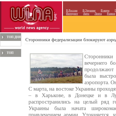
В России
В Украине
В мире
Интернет
Авто
Лента
Разное
ТОП ДНЯ
Сторонники федерализации блокируют аэро
ТОП
Сторонники
МЕСЯЦА
вечернего б
продолжают 
была выстр
аэропорта. О
С марта, на востоке Украины проход
– в Харькове, в Донецке и в Луг
распространились на целый ряд г
Украины была начата широкомас
привлечением армии. Уточняется, 