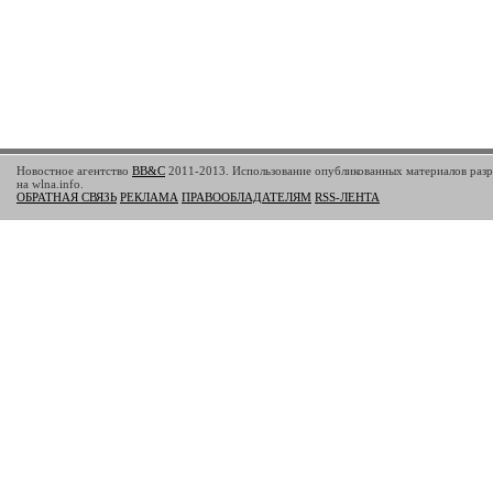
Новостное агентство
BB&C
2011-2013. Использование опубликованных материалов разр
на wlna.info.
ОБРАТНАЯ СВЯЗЬ
РЕКЛАМА
ПРАВООБЛАДАТЕЛЯМ
RSS-ЛЕНТА