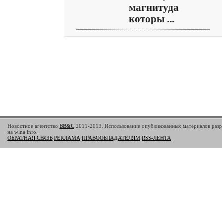
магнитуда
которы ...
Новостное агентство
BB&C
2011-2013. Использование опубликованных материалов разр
на wlna.info.
ОБРАТНАЯ СВЯЗЬ
РЕКЛАМА
ПРАВООБЛАДАТЕЛЯМ
RSS-ЛЕНТА