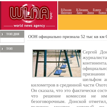
В России
В Украине
В мире
Интернет
Авто
Лента
Разное
ТОП ДНЯ
ООН официально признала 52 тыс кв км 
ТОП
Сергей До
МЕСЯЦА
журналист
контине
официально
признани
шельфом ан
километров в срединной части Охотс
Он сказала, что это фактически сос
что решение комиссии не име
безоговорочным. Донской отметил
включен участок, который по