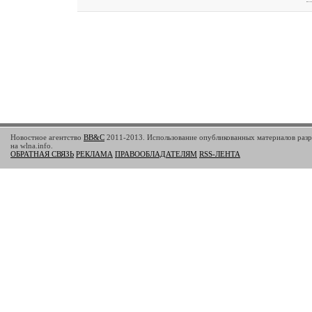
Новостное агентство
BB&C
2011-2013. Использование опубликованных материалов разр
на wlna.info.
ОБРАТНАЯ СВЯЗЬ
РЕКЛАМА
ПРАВООБЛАДАТЕЛЯМ
RSS-ЛЕНТА