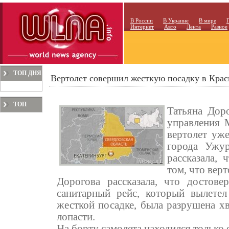
В России
В Украине
В мире
Интернет
Авто
Лента
Разное
ТОП ДНЯ
Вертолет совершил жесткую посадку в Крас
ТОП
Татьяна Доро
МЕСЯЦА
управления 
вертолет уж
города Ужур
рассказала,
том, что вер
Дорогова рассказала, что достов
санитарный рейс, который вылетел
жесткой посадке, была разрушена хв
лопасти.
На борту самолета находился только 