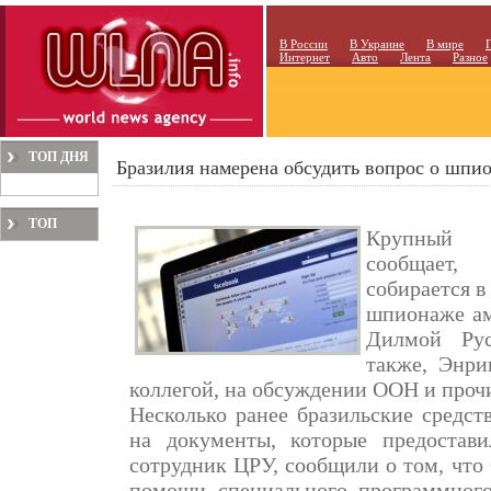
В России
В Украине
В мире
Интернет
Авто
Лента
Разное
ТОП ДНЯ
Бразилия намерена обсудить вопрос о шп
ТОП
Крупный л
МЕСЯЦА
сообщает,
собирается в
шпионаже ам
Дилмой Рус
также, Энри
коллегой, на обсуждении ООН и проч
Несколько ранее бразильские средст
на документы, которые предостави
сотрудник ЦРУ, сообщили о том, чт
помощи специального программного