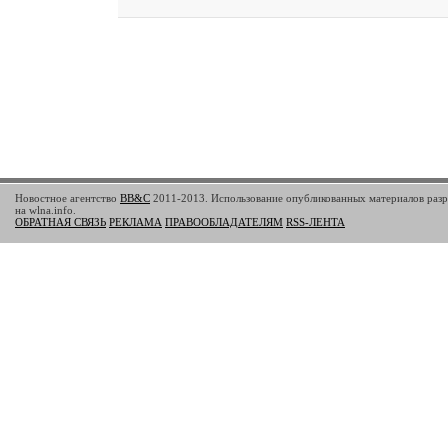
Новостное агентство
BB&C
2011-2013. Использование опубликованных материалов разр
на wlna.info.
ОБРАТНАЯ СВЯЗЬ
РЕКЛАМА
ПРАВООБЛАДАТЕЛЯМ
RSS-ЛЕНТА