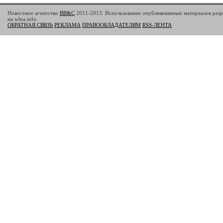
Новостное агентство
BB&C
2011-2013. Использование опубликованных материалов разр
на wlna.info.
ОБРАТНАЯ СВЯЗЬ
РЕКЛАМА
ПРАВООБЛАДАТЕЛЯМ
RSS-ЛЕНТА