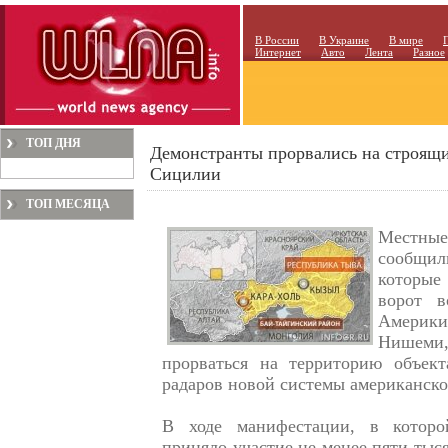
В России
В Украине
В мире
Интернет
Авто
Лента
Разное
ТОП ДНЯ
Демонстранты прорвались на строящ
Сицилии
ТОП МЕСЯЦА
Местны
сообщил
которые
ворот 
Америки
Нишеми
прорваться на территорию объекта
радаров новой системы американско
В ходе манифестации, в которой
приняло участие не менее пяти тыс