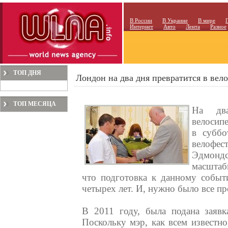
В России
В Украине
В мире
Интернет
Авто
Лента
Разное
ТОП ДНЯ
Лондон на два дня превратится в вел
ТОП МЕСЯЦА
На дв
велосип
в суббо
велофе
Эдмондс
масштаб
что подготовка к данному событ
четырех лет. И, нужно было все п
В 2011 году, была подана заяв
Поскольку мэр, как всем известн