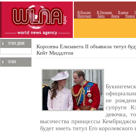
В России
В Украине
В мире
Интернет
Авто
Лента
Разное
ТОП ДНЯ
Королева Елизавета II объявила титул бу
Кейт Миддлтон
ТОП
МЕСЯЦА
Букингем
официальн
не рожден
супруги К
девочка, т
высочества принцессы Кембриджско
будет иметь титул Его королевского