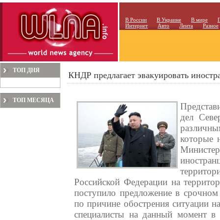
В России
В Украине
В мире
Интернет
Авто
Лента
Разное
ТОП ДНЯ
КНДР предлагает эвакуировать иностр
ТОП МЕСЯЦА
Представ
дел Севе
различн
которые н
Министерс
иностра
террито
Российской Федерации на территор
поступило предложение в срочном 
по причине обострения ситуации на
специалисты на данный момент в 