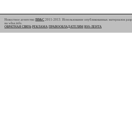
Новостное агентство
BB&C
2011-2013. Использование опубликованных материалов разр
на wlna.info.
ОБРАТНАЯ СВЯЗЬ
РЕКЛАМА
ПРАВООБЛАДАТЕЛЯМ
RSS-ЛЕНТА