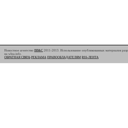
Новостное агентство
BB&C
2011-2013. Использование опубликованных материалов разр
на wlna.info.
ОБРАТНАЯ СВЯЗЬ
РЕКЛАМА
ПРАВООБЛАДАТЕЛЯМ
RSS-ЛЕНТА