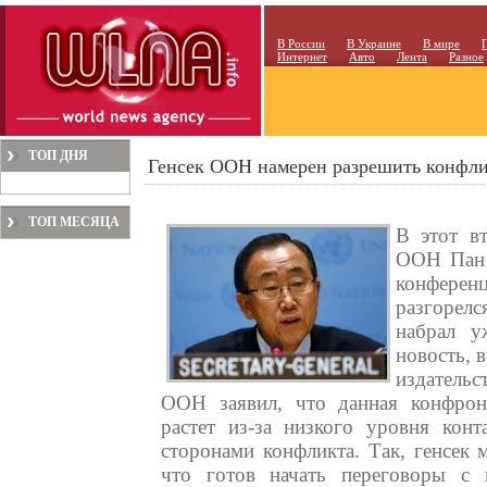
В России
В Украине
В мире
Интернет
Авто
Лента
Разное
ТОП ДНЯ
Генсек ООН намерен разрешить конфл
ТОП МЕСЯЦА
В этот вт
ООН Пан 
конферен
разгорел
набрал у
новость, 
издательс
ООН заявил, что данная конфрон
растет из-за низкого уровня кон
сторонами конфликта. Так, генсек
что готов начать переговоры с 