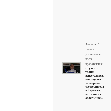
Здоровье Уго
Чавеса
улучшилось
после
кровотечения
Эту весть
толпы
венесуэльцев,
молящихся
за здоровье
своего лидера
в Каракасе,
встретили с
облегчением.