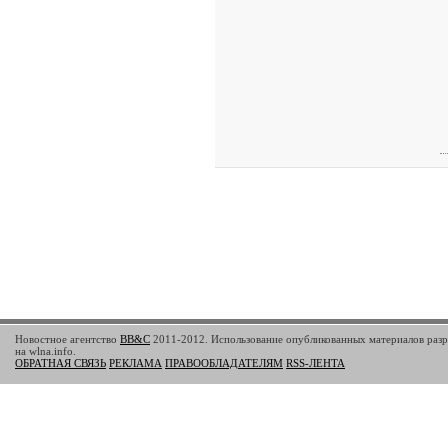
Новостное агентство
BB&C
2011-2012. Использование опубликованных материалов разр
на wlna.info.
ОБРАТНАЯ СВЯЗЬ
РЕКЛАМА
ПРАВООБЛАДАТЕЛЯМ
RSS-ЛЕНТА