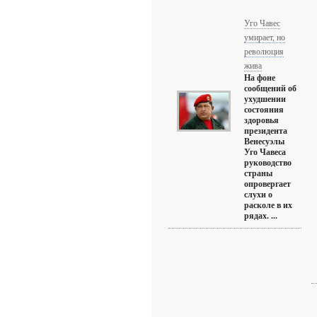
Уго Чавес
умирает, но
революция
жива
На фоне
сообщений об
ухудшении
состояния
здоровья
президента
Венесуэлы
Уго Чавеса
руководство
страны
опровергает
слухи о
расколе в их
рядах. ...