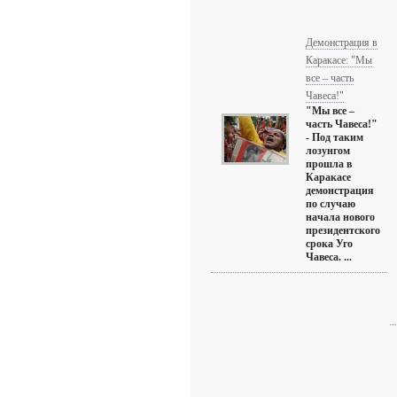
Демонстрация в
Каракасе: "Мы
все – часть
Чавеса!"
"Мы все –
часть Чавеса!"
- Под таким
лозунгом
прошла в
Каракасе
демонстрация
по случаю
начала нового
президентского
срока Уго
Чавеса. ...