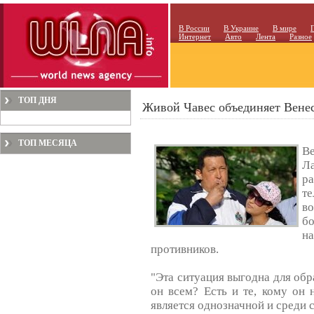
В России
В Украине
В мире
Интернет
Авто
Лента
Разное
ТОП ДНЯ
Живой Чавес объединяет Вене
ТОП МЕСЯЦА
Ве
Л
р
т
в
бо
н
противников.
"Эта ситуация выгодна для обр
он всем? Есть и те, кому он 
является однозначной и среди 