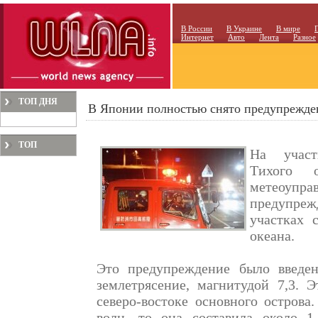
В России
В Украине
В мире
Интернет
Авто
Лента
Разное
ТОП ДНЯ
В Японии полностью снято предупрежде
ТОП
На участ
МЕСЯЦА
Тихого 
метеоупр
предупреж
участках 
океана.
Это предупреждение было введе
землетрясение, магнитудой 7,3. 
северо-востоке основного острова
волн, то она составила около 1