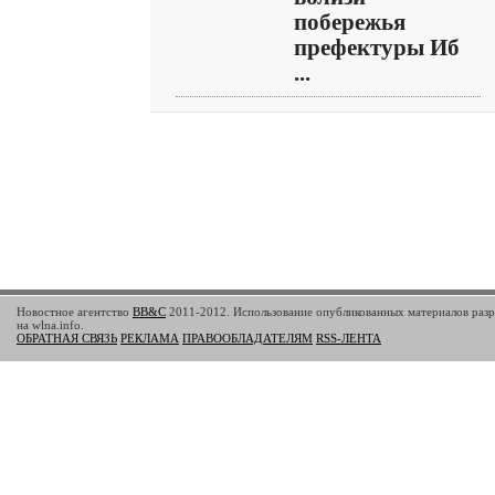
побережья
префектуры Иб
...
Новостное агентство
BB&C
2011-2012. Использование опубликованных материалов разр
на wlna.info.
ОБРАТНАЯ СВЯЗЬ
РЕКЛАМА
ПРАВООБЛАДАТЕЛЯМ
RSS-ЛЕНТА