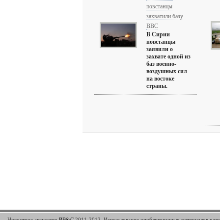
повстанцы
захватили базу
ВВС
В Сирии
повстанцы
заявили о
захвате одной из
баз военно-
воздушных сил
на востоке
страны.
Новостное агентство
BB&C
2011-2012. Использование опубликованных материалов разр