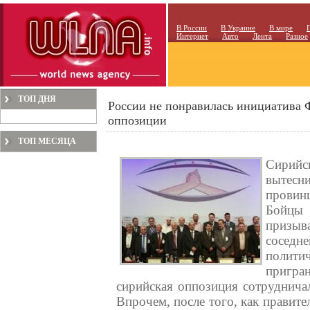
В России
В Украине
В мире
Интернет
Авто
Лента
Разное
ТОП ДНЯ
России не понравилась инициатива 
оппозиции
ТОП МЕСЯЦА
Сирий
вытесни
провин
Бойцы 
призыв
соседн
полити
пригра
сирийская оппозиция сотруднича
Впрочем, после того, как правите