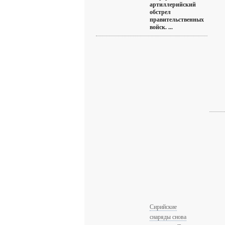
артиллерийский
обстрел
правительственных
войск. ...
Сирийские
снаряды снова