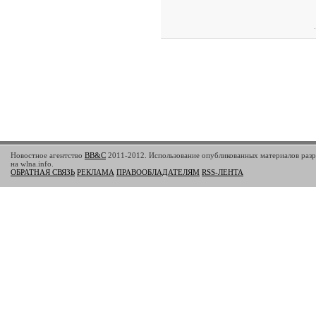
Новостное агентство
BB&C
2011-2012. Использование опубликованных материалов разр
на wlna.info.
ОБРАТНАЯ СВЯЗЬ
РЕКЛАМА
ПРАВООБЛАДАТЕЛЯМ
RSS-ЛЕНТА