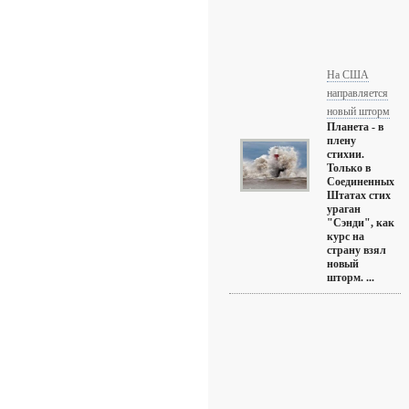
На США
направляется
новый шторм
Планета - в
плену
стихии.
Только в
Соединенных
Штатах стих
ураган
"Сэнди", как
курс на
страну взял
новый
шторм. ...