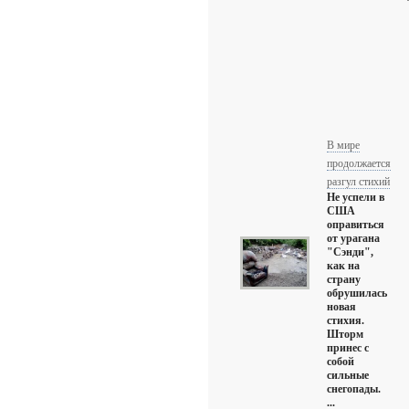
В мире
продолжается
разгул стихий
Не успели в
США
оправиться
от урагана
"Сэнди",
как на
страну
обрушилась
новая
стихия.
Шторм
принес с
собой
сильные
снегопады.
...