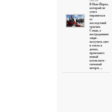
снегом
В Нью-Йорке,
который не
успел
оправиться
от
последствий
урагана
Сэнди, а
пострадавшие
люди -
получить свет
и тепло в
домах,
произошел
новый
катаклизм -
снежный
шторм. ...