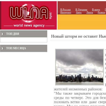
В России
В Украине
В мире
Интернет
Авто
Лента
Разное
ТОП ДНЯ
Новый шторм не оставит Нь
ТОП МЕСЯЦА
жителей низменных районов:
"Мы также закрываем городск
среды по четверг. Это для бе
поломать ветви или даже свер