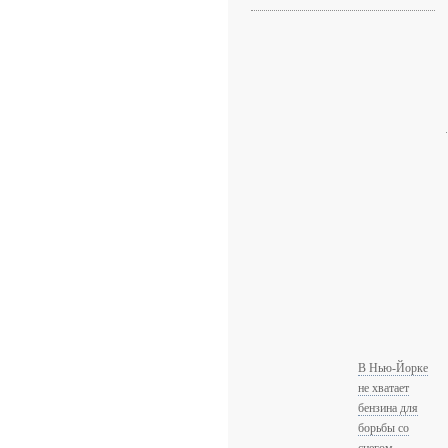
В Нью-Йорке
не хватает
бензина для
борьбы со