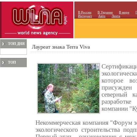
В России
В Украине
В мире
Интернет
Авто
Лента
ТОП ДНЯ
Лауреат знака Terra Viva
ТОП
Сертифи
МЕСЯЦА
экологически
которое во
присужден 
северный к
разработк
компании "К
Некоммерческая компания "Форум зе
экологического строительства под
Первый этап - ознакомление с меж