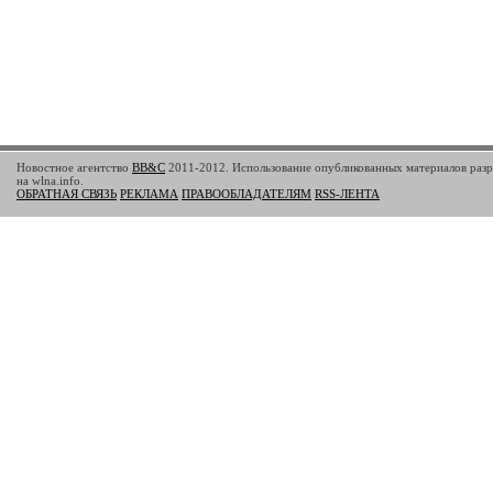
Новостное агентство
BB&C
2011-2012. Использование опубликованных материалов разр
на wlna.info.
ОБРАТНАЯ СВЯЗЬ
РЕКЛАМА
ПРАВООБЛАДАТЕЛЯМ
RSS-ЛЕНТА