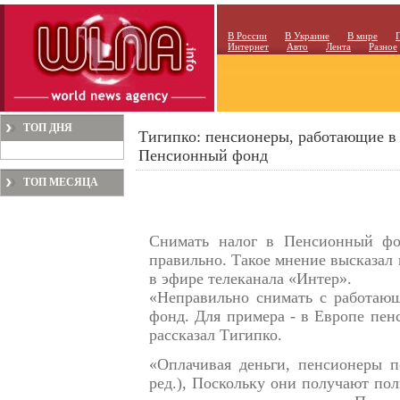
В России
В Украине
В мире
Интернет
Авто
Лента
Разное
ТОП ДНЯ
Тигипко: пенсионеры, работающие в 
Пенсионный фонд
ТОП МЕСЯЦА
Снимать налог в Пенсионный фо
правильно. Такое мнение высказал
в эфире телеканала «Интер».
«Неправильно снимать с работаю
фонд. Для примера - в Европе пен
рассказал Тигипко.
«Оплачивая деньги, пенсионеры п
ред.), Поскольку они получают по