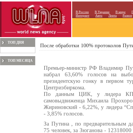
В России
В Украине
В мире
Интернет
Авто
Лента
Разное
ТОП ДНЯ
После обработки 100% протоколов Пути
ТОП МЕСЯЦА
Премьер-министр РФ Владимир Пут
набрал 63,60% голосов на выбо
президентскую гонку в первом ту
Центризбиркома.
По данным ЦИК, у лидера КПР
самовыдвиженца Михаила Прохоро
Жириновский - 6,22%, у лидера “С
- 3,85% голосов.
За Путина , по предварительным 
75 человек, за Зюганова - 12318000