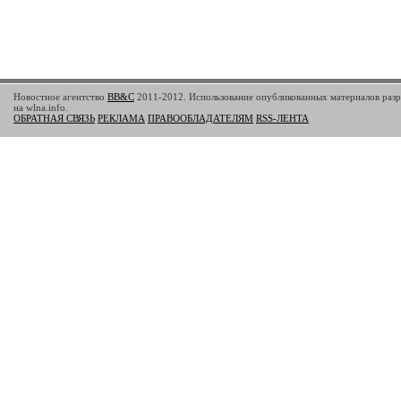
Новостное агентство
BB&C
2011-2012. Использование опубликованных материалов разр
на wlna.info.
ОБРАТНАЯ СВЯЗЬ
РЕКЛАМА
ПРАВООБЛАДАТЕЛЯМ
RSS-ЛЕНТА