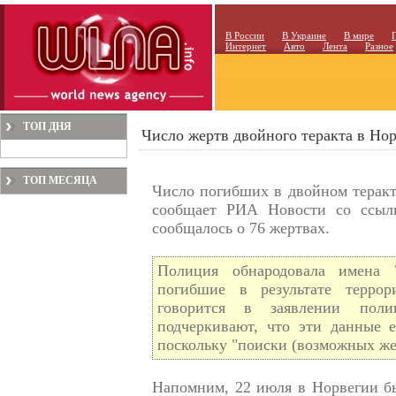
В России
В Украине
В мире
Интернет
Авто
Лента
Разное
ТОП ДНЯ
Число жертв двойного теракта в Нор
ТОП МЕСЯЦА
Число погибших в двойном теракте
сообщает РИА Новости со ссыл
сообщалось о 76 жертвах.
Полиция обнародовала имена 
погибшие в результате террор
говорится в заявлении поли
подчеркивают, что эти данные е
поскольку "поиски (возможных же
Напомним, 22 июля в Норвегии бы