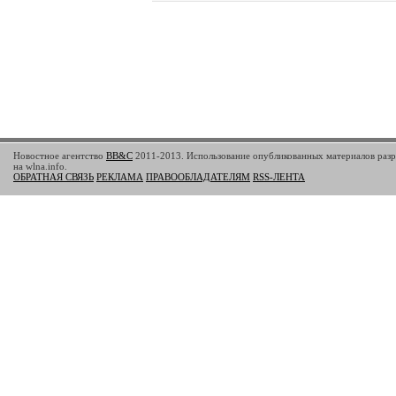
Новостное агентство
BB&C
2011-2013. Использование опубликованных материалов разр
на wlna.info.
ОБРАТНАЯ СВЯЗЬ
РЕКЛАМА
ПРАВООБЛАДАТЕЛЯМ
RSS-ЛЕНТА