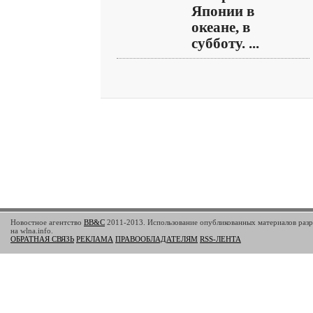
Японии в
океане, в
субботу. ...
Новостное агентство
BB&C
2011-2013. Использование опубликованных материалов разр
на wlna.info.
ОБРАТНАЯ СВЯЗЬ
РЕКЛАМА
ПРАВООБЛАДАТЕЛЯМ
RSS-ЛЕНТА