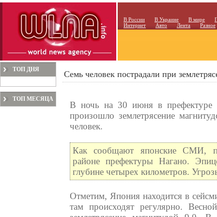
В России
В Украине
В мире
Интернет
Авто
Лента
Разное
ТОП ДНЯ
Семь человек пострадали при землетря
ТОП МЕСЯЦА
В ночь на 30 июня в префектуре 
произошло землетрясение магнитудо
человек.
Как сообщают японские СМИ, п
районе префектуры Нагано. Эпице
глубине четырех километров. Угроз
Отметим, Япония находится в сейсми
там происходят регулярно. Весн